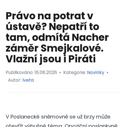
Právo na potrat v
ústavě? Nepatří to
tam, odmítá Nacher
záměr Smejkalové.
Vlažní jsou i Piráti
Publikováno:
16.06.2026
•
Kategorie:
Novinky
•
Autor:
Iveta
V Poslanecké sněmovně se už brzy může
otevřít výbušné téma. Opoziční poslankyně