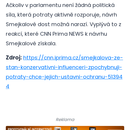
Ačkoliv v parlamentu není žádná politická
síla, která potraty aktivně rozporuje, návrh
Smejkalové dost možná narazí. Vyplývá to z
reakcí, které CNN Prima NEWS k návrhu
Smejkalové získala.
Zdroj:
https://cnn.iprima.cz/smejkalova-ze-
stan-konzervativni-influenceri-zpochybnuji-
potraty-chce-jejich-ustavni-ochranu-51394
4
Reklama