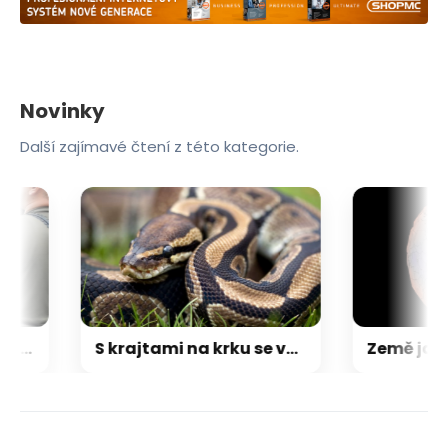
Novinky
Další zajímavé čtení z této kategorie.
GLOSA: Vracet Ukrajince do války je zlo. Žádný rodič si nepřeje smrt syna v zákopu
S krajtami na krku se vydala na koupaliště. Ženě z Polska hrozí vězení