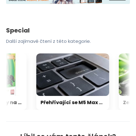
Special
Další zajímavé čtení z této kategorie.
Microsoft chce, aby na Xbox Helix běhaly všechny hry, které kdy vyšly pro Xbox
Přehřívající se M5 Max MacBook Pro trápí zaseklé klávesy, cena opravy je $895