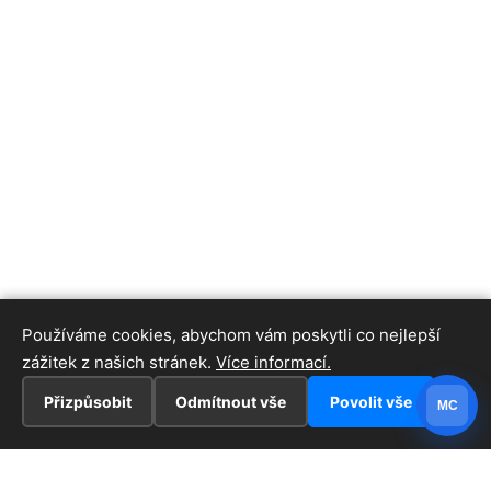
Používáme cookies, abychom vám poskytli co nejlepší
zážitek z našich stránek.
Více informací.
Přizpůsobit
Odmítnout vše
Povolit vše
MC