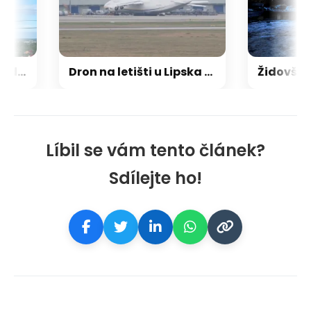
Ukrajina zasáhla sklad Wildberries, Rusové útočili na trh, hasiče či stadion
Dron na letišti u Lipska nesl skoro kilo trhaviny, indicie ukazují na Rusko
Líbil se vám tento článek?
Sdílejte ho!