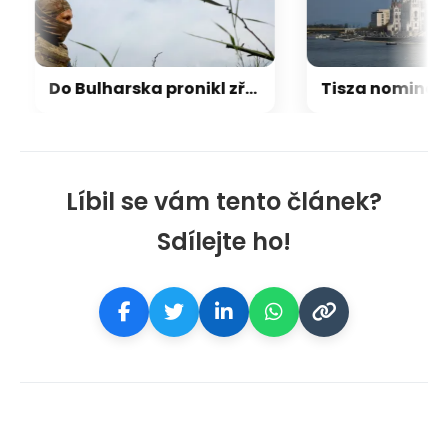
Do Bulharska pronikl zřejmě ukrajinský dron, explodoval kilometr od plynovodu
Líbil se vám tento článek?
Sdílejte ho!