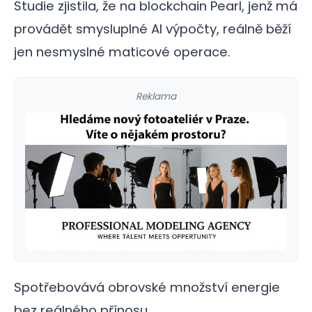
Studie zjistila, že na blockchain Pearl, jenž má
provádět smysluplné AI výpočty, reálně běží
jen nesmyslné maticové operace.
Reklama
Spotřebovává obrovské množství energie
bez reálného přínosu…