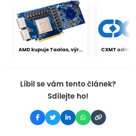
AMD kupuje Taalas, výrobce „AI modelů v křemíku“, 50× rychlejších než Blackwell
Líbil se vám tento článek?
Sdílejte ho!