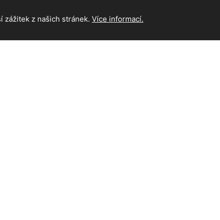
 zážitek z našich stránek.
Více informací.
INFORMAC
Hlavní strán
Kontakt
hna práva vyhrazena.