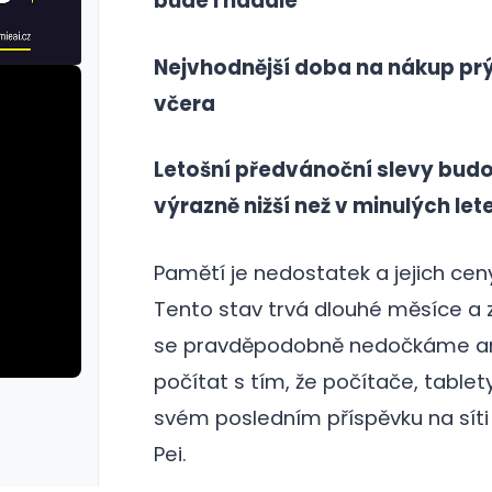
bude i nadále
Nejvhodnější doba na nákup prý
včera
Letošní předvánoční slevy bud
výrazně nižší než v minulých let
Pamětí je nedostatek a jejich cen
Tento stav trvá dlouhé měsíce a 
se pravděpodobně nedočkáme ani v
počítat s tím, že počítače, tablet
rie: cviky
galerie: cviky
svém posledním příspěvku na síti 
Pei.