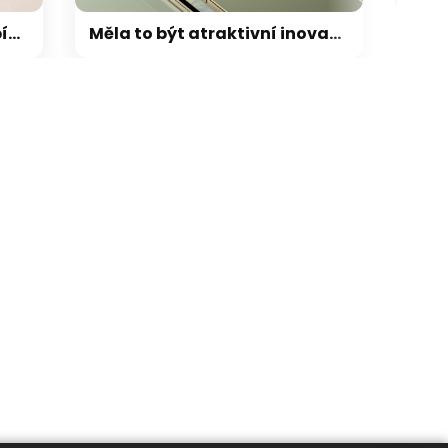
Měla to být atraktivní inovace, světelné rozhraní na Pixelu 11 nabídne jen velmi omezené funkce