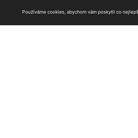
Používáme cookies, abychom vám poskytli co nejlepší
© 2026 Karviná - informace z tohoto krásného města. Všec