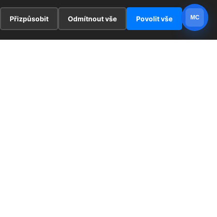
MC
Přizpůsobit
Odmítnout vše
Povolit vše
E
ZAJÍMAVOSTI
PRÁVNÍ UJEDNÁNÍ
ka !
Redaktoři
Ochrana osobních údajů
Cookies