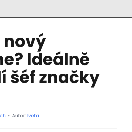
t nový
e? Ideálně
dí šéf značky
ch
•
Autor:
Iveta