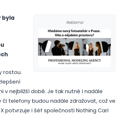
 byla
Reklama
ou
ech
y rostou.
zlepšení
 nejbližší době. Je tak nutné i nadále
y či telefony budou nadále zdražovat, což ve
galerie: cviky
X potvrzuje i šéf společnosti Nothing Carl