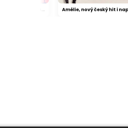
Nový trailer na GTA 6! Kdo zaplatí, ten jej uvidí o pár hodin dříve
Amélie, nový český hit i napínaví Extraktoři: Oneplay v srpnu servíruje nálož, kterou si nenechte ujít